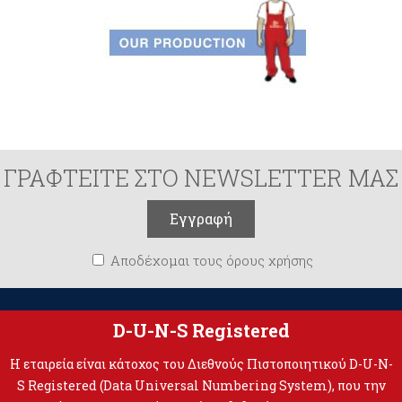
ΓΡΑΦΤΕΙΤΕ ΣΤΟ NEWSLETTER ΜΑΣ
Αποδέχομαι τους όρους χρήσης
D-U-N-S Registered
Η εταιρεία είναι κάτοχος του Διεθνούς Πιστοποιητικού D-U-N-
S Registered (Data Universal Numbering System), που την