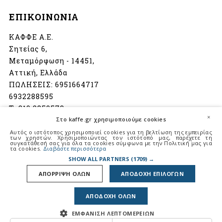
ΕΠΙΚΟΙΝΩΝΙΑ
ΚΑΦΦΕ Α.Ε.
Σητείας 6,
Μεταμόρφωση - 14451,
Αττική, Ελλάδα
ΠΩΛΗΣΕΙΣ:
6951664717
6932288595
Τ:
210 2850573
×
Στο kaffe.gr χρησιμοποιούμε cookies
info@kaffe.gr
Αυτός ο ιστότοπος χρησιμοποιεί cookies για τη βελτίωση της εμπειρίας
των χρηστών. Χρησιμοποιώντας τον ιστότοπό μας, παρέχετε τη
συγκατάθεσή σας για όλα τα cookies σύμφωνα με την Πολιτική μας για
Ωράριο λειτουργίας:
τα cookies.
Διαβάστε περισσότερα
Δευτέρα - Παρασκευή
SHOW ALL PARTNERS
(1709) →
08:00 - 16:30
ΑΠΟΡΡΙΨΗ ΟΛΩΝ
ΑΠΟΔΟΧΗ ΕΠΙΛΟΓΩΝ
Σάββατο
08:30 - 14:00
ΑΠΟΔΟΧΗ ΟΛΩΝ
ΕΜΦΑΝΙΣΗ ΛΕΠΤΟΜΕΡΕΙΩΝ