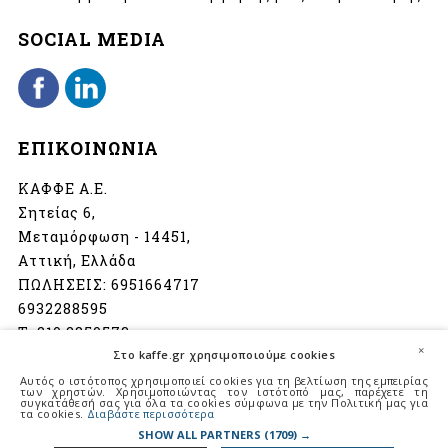
SOCIAL MEDIA
ΕΠΙΚΟΙΝΩΝΙΑ
ΚΑΦΦΕ Α.Ε.
Σητείας 6,
Μεταμόρφωση - 14451,
Αττική, Ελλάδα
ΠΩΛΗΣΕΙΣ:
6951664717
6932288595
Τ:
210 2850573
×
Στο kaffe.gr χρησιμοποιούμε cookies
info@kaffe.gr
Αυτός ο ιστότοπος χρησιμοποιεί cookies για τη βελτίωση της εμπειρίας
των χρηστών. Χρησιμοποιώντας τον ιστότοπό μας, παρέχετε τη
συγκατάθεσή σας για όλα τα cookies σύμφωνα με την Πολιτική μας για
Ωράριο λειτουργίας:
τα cookies.
Διαβάστε περισσότερα
Δευτέρα - Παρασκευή
SHOW ALL PARTNERS
(1709) →