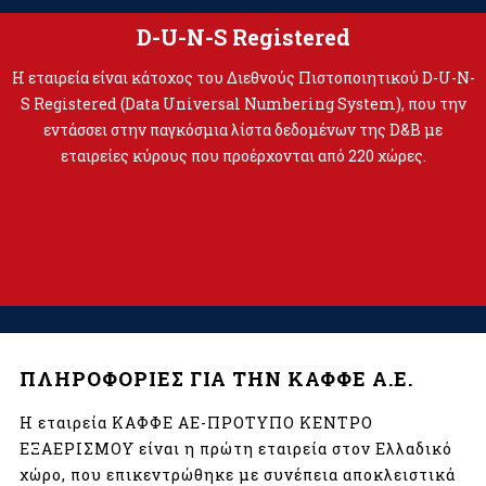
D-U-N-S Registered
Η εταιρεία είναι κάτοχος του Διεθνούς Πιστοποιητικού D-U-N-
S Registered (Data Universal Numbering System), που την
εντάσσει στην παγκόσμια λίστα δεδομένων της D&B με
εταιρείες κύρους που προέρχονται από 220 χώρες.
ΠΛΗΡΟΦΟΡΙΕΣ ΓΙΑ ΤΗΝ ΚΑΦΦΕ Α.Ε.
Η εταιρεία ΚΑΦΦΕ ΑΕ-ΠΡΟΤΥΠΟ ΚΕΝΤΡΟ
ΕΞΑΕΡΙΣΜΟΥ είναι η πρώτη εταιρεία στον Ελλαδικό
χώρο, που επικεντρώθηκε με συνέπεια αποκλειστικά