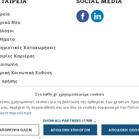
ΕΤΑΙΡΕΙΑ
SOCIAL MEDIA
ιρεία
ιρικά Νέα
άλογοι
θήματα
φημιστικές Καταχωρήσεις
αιρίες Καριέρας
κοινωνία
ιρική Κοινωνική Ευθύνη
ι χρήσης
ιτική Προστασίας
Στο kaffe.gr χρησιμοποιούμε cookies
σωπικών Δεδομένων
τοπος χρησιμοποιεί cookies για τη βελτίωση της εμπειρίας των χρηστών. Χρ
γραφή
 μας, παρέχετε τη συγκατάθεσή σας για όλα τα cookies σύμφωνα με την Πολιτι
άστε περισσότερα
τική για την καταπολέμηση
SHOW ALL PARTNERS
(1709) →
βίας - παρενόχλησης
ΑΠΟΡΡΙΨΗ ΟΛΩΝ
ΑΠΟΔΟΧΗ ΕΠΙΛΟΓΩΝ
ΑΠΟΔΟΧΗ ΟΛΩ