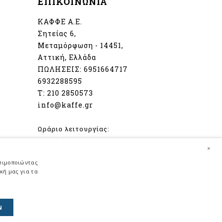
ΕΠΙΚΟΙΝΩΝΙΑ
ΚΑΦΦΕ Α.Ε.
Σητείας 6,
Μεταμόρφωση - 14451,
Αττική, Ελλάδα
ΠΩΛΗΣΕΙΣ:
6951664717
6932288595
Τ:
210 2850573
info@kaffe.gr
Ωράριο λειτουργίας:
Δευτέρα - Παρασκευή
×
08:00 - 16:30
ησιμοποιώντας
Σάββατο
κή μας για τα
08:30 - 14:00
Ν