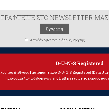
ΓΡΑΦΤΕΙΤΕ ΣΤΟ NEWSLETTER ΜΑΣ
Αποδέχομαι τους όρους χρήσης
D-U-N-S Registered
τοχος του Διεθνούς Πιστοποιητικού D-U-N-S Registered (Data Un
παγκόσμια λίστα δεδομένων της D&B με εταιρείες κύρους που 