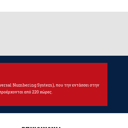
iversal Numbering System), που την εντάσσει στην
προέρχονται από 220 χώρες.