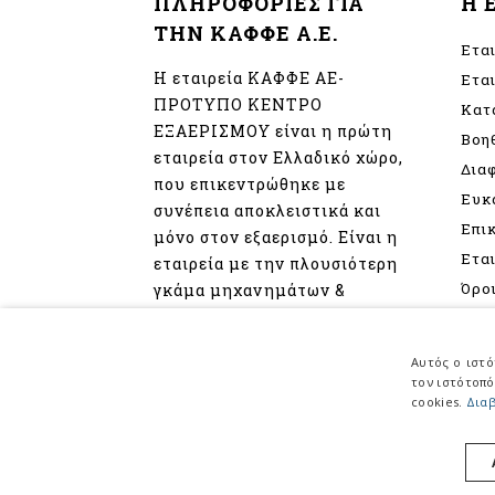
ΠΛΗΡΟΦΟΡΙΕΣ ΓΙΑ
Η 
ΤΗΝ ΚΑΦΦΕ Α.Ε.
Ετα
Η εταιρεία ΚΑΦΦΕ ΑΕ-
Ετα
ΠΡΟΤΥΠΟ ΚΕΝΤΡΟ
Κατ
ΕΞΑΕΡΙΣΜΟΥ είναι η πρώτη
Βοη
εταιρεία στον Ελλαδικό χώρο,
Δια
που επικεντρώθηκε με
Ευκ
συνέπεια αποκλειστικά και
Επι
μόνο στον εξαερισμό. Είναι η
Ετα
εταιρεία με την πλουσιότερη
Όρο
γκάμα μηχανημάτων &
εξαρτημάτων εξαερισμού.
Πολ
Προ
Αυτός ο ιστό
Δια
τον ιστότοπό
cookies.
Διαβ
Πολι
της 