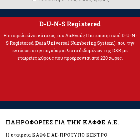
D-U-N-S Registered
Η εταιρεία είναι κάτοχος του Διεθνούς Πιστοποιητικού D-U-N-
S Registered (Data Universal Numbering System), που την
εντάσσει στην παγκόσμια λίστα δεδομένων της D&B με
εταιρείες κύρους που προέρχονται από 220 χώρες.
ΠΛΗΡΟΦΟΡΙΕΣ ΓΙΑ ΤΗΝ ΚΑΦΦΕ Α.Ε.
Η εταιρεία ΚΑΦΦΕ ΑΕ-ΠΡΟΤΥΠΟ ΚΕΝΤΡΟ