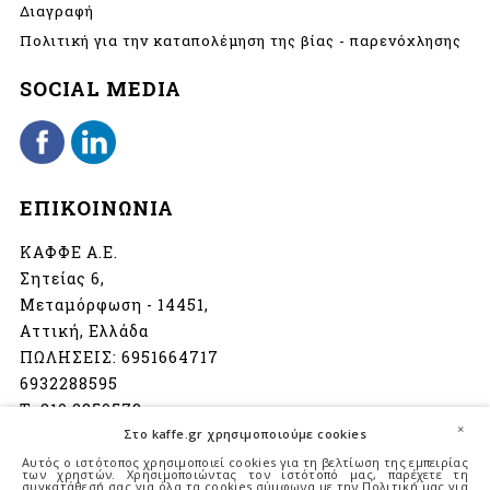
Διαγραφή
Πολιτική για την καταπολέμηση της βίας - παρενόχλησης
SOCIAL MEDIA
ΕΠΙΚΟΙΝΩΝΙΑ
ΚΑΦΦΕ Α.Ε.
Σητείας 6,
Μεταμόρφωση - 14451,
Αττική, Ελλάδα
ΠΩΛΗΣΕΙΣ:
6951664717
6932288595
Τ:
210 2850573
×
Στο kaffe.gr χρησιμοποιούμε cookies
info@kaffe.gr
Αυτός ο ιστότοπος χρησιμοποιεί cookies για τη βελτίωση της εμπειρίας
των χρηστών. Χρησιμοποιώντας τον ιστότοπό μας, παρέχετε τη
συγκατάθεσή σας για όλα τα cookies σύμφωνα με την Πολιτική μας για
Ωράριο λειτουργίας: