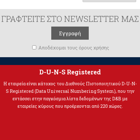
ΓΡΑΦΤΕΙΤΕ ΣΤΟ NEWSLETTER ΜΑΣ
Αποδέχομαι τους όρους χρήσης
D-U-N-S Registered
Η εταιρεία είναι κάτοχος του Διεθνούς Πιστοποιητικού D-U-N-
S Registered (Data Universal Numbering System), που την
εντάσσει στην παγκόσμια λίστα δεδομένων της D&B με
εταιρείες κύρους που προέρχονται από 220 χώρες.