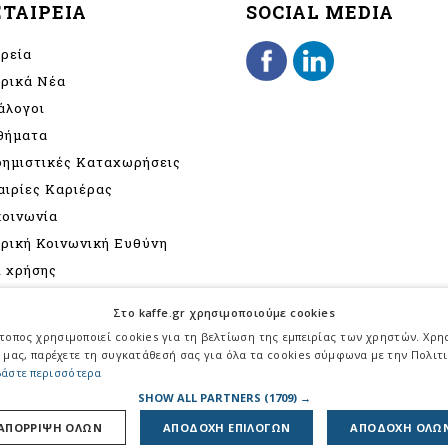
ΕΤΑΙΡΕΙΑ
SOCIAL MEDIA
ιρεία
ιρικά Νέα
άλογοι
θήματα
φημιστικές Καταχωρήσεις
αιρίες Καριέρας
κοινωνία
ιρική Κοινωνική Ευθύνη
ι χρήσης
ιτική Προστασίας
Στο kaffe.gr χρησιμοποιούμε cookies
σωπικών Δεδομένων
τοπος χρησιμοποιεί cookies για τη βελτίωση της εμπειρίας των χρηστών. Χρ
γραφή
 μας, παρέχετε τη συγκατάθεσή σας για όλα τα cookies σύμφωνα με την Πολιτι
άστε περισσότερα
τική για την καταπολέμηση
SHOW ALL PARTNERS
(1709) →
βίας - παρενόχλησης
ΑΠΟΡΡΙΨΗ ΟΛΩΝ
ΑΠΟΔΟΧΗ ΕΠΙΛΟΓΩΝ
ΑΠΟΔΟΧΗ ΟΛΩ