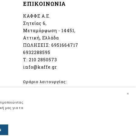
ΕΠΙΚΟΙΝΩΝΙΑ
ΚΑΦΦΕ Α.Ε.
Σητείας 6,
Μεταμόρφωση - 14451,
Αττική, Ελλάδα
ΠΩΛΗΣΕΙΣ:
6951664717
6932288595
Τ:
210 2850573
info@kaffe.gr
Ωράριο λειτουργίας:
Δευτέρα - Παρασκευή
×
08:00 - 16:30
ησιμοποιώντας
Σάββατο
κή μας για τα
08:30 - 14:00
Ν