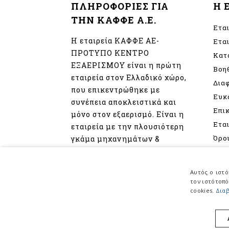
ΠΛΗΡΟΦΟΡΙΕΣ ΓΙΑ
Η 
ΤΗΝ ΚΑΦΦΕ Α.Ε.
Ετα
Η εταιρεία ΚΑΦΦΕ ΑΕ-
Ετα
ΠΡΟΤΥΠΟ ΚΕΝΤΡΟ
Κατ
ΕΞΑΕΡΙΣΜΟΥ είναι η πρώτη
Βοη
εταιρεία στον Ελλαδικό χώρο,
Δια
που επικεντρώθηκε με
Ευκ
συνέπεια αποκλειστικά και
Επι
μόνο στον εξαερισμό. Είναι η
Ετα
εταιρεία με την πλουσιότερη
Όρο
γκάμα μηχανημάτων &
εξαρτημάτων εξαερισμού.
Πολ
Προ
Αυτός ο ιστό
Δια
τον ιστότοπό
cookies.
Διαβ
Πολι
της 