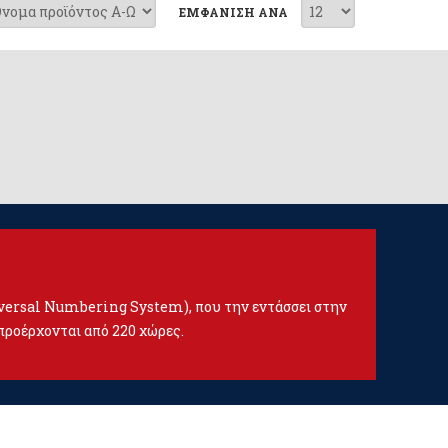
ΕΜΦΑΝΙΣΗ ΑΝΑ
iversal Numbering System), που την εντάσσει στην
προέρχονται από 220 χώρες.