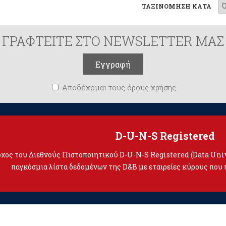
ΤΑΞΙΝΟΜΗΣΗ ΚΑΤΑ
ΓΡΑΦΤΕΙΤΕ ΣΤΟ NEWSLETTER ΜΑΣ
Αποδέχομαι τους όρους χρήσης
D-U-N-S Registered
τοχος του Διεθνούς Πιστοποιητικού D-U-N-S Registered (Data Un
παγκόσμια λίστα δεδομένων της D&B με εταιρείες κύρους που 