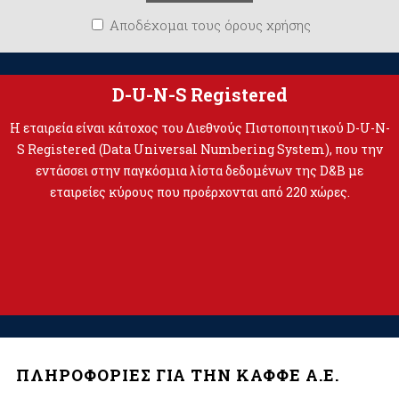
Αποδέχομαι τους όρους χρήσης
D-U-N-S Registered
Η εταιρεία είναι κάτοχος του Διεθνούς Πιστοποιητικού D-U-N-
S Registered (Data Universal Numbering System), που την
εντάσσει στην παγκόσμια λίστα δεδομένων της D&B με
εταιρείες κύρους που προέρχονται από 220 χώρες.
ΠΛΗΡΟΦΟΡΙΕΣ ΓΙΑ ΤΗΝ ΚΑΦΦΕ Α.Ε.